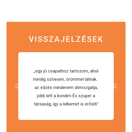
VISSZAJELZÉSEK
,,egy jó csapathoz tartozom, ahol
mindig szívesen, örömmel látnak…
az edzés mindenem átmozgatja,
vá
jobb lett a kondim És szuper a
társaság, így a lelkemet is erősíti”