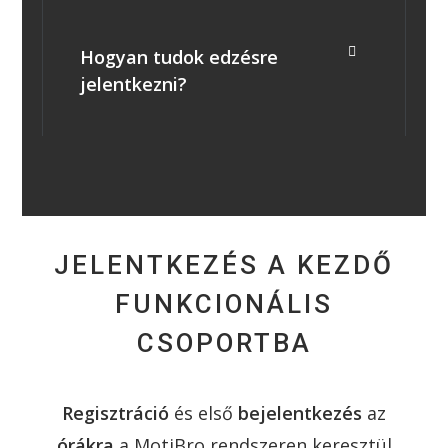
Hogyan tudok edzésre
jelentkezni?
JELENTKEZÉS A KEZDŐ
FUNKCIONÁLIS
CSOPORTBA
Regisztráció
és első
bejelentkezés
az
órákra
a MotiBro rendszeren keresztül