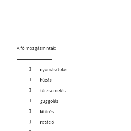
A fő mozgásminták:
nyomás/tolás
húzás
törzsemelés
guggolás
kitörés
rotáció