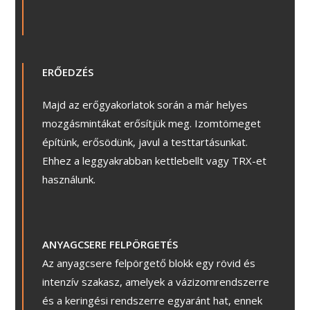
ERŐEDZÉS
Majd az erőgyakorlatok során a már helyes
mozgásmintákat erősítjük meg. Izomtömeget
építünk, erősödünk, javul a testtartásunkat.
Ehhez a leggyakrabban kettlebellt vagy TRX-et
használunk.
A
NYAGCSERE FELPÖRGETÉS
Az anyagcsere felpörgető blokk egy rövid és
intenzív szakasz, amelyek a vázizomrendszerre
és a keringési rendszerre egyaránt hat, ennek