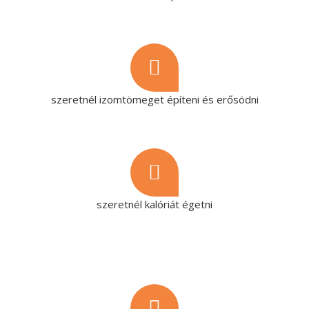
szeretnél izomtömeget építeni és erősödni
szeretnél kalóriát égetni