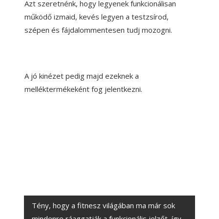
Azt szeretnénk, hogy legyenek funkcionálisan
működő izmaid, kevés legyen a testzsírod,
szépen és fájdalommentesen tudj mozogni.
A jó kinézet pedig majd ezeknek a
melléktermékeként fog jelentkezni.
MITŐL FUNKCIONÁLIS
EGY EDZÉS?
Tény, hogy a fitnesz világában ma már sok
mindenre ráaggatják a funkcionális jelzőt, így