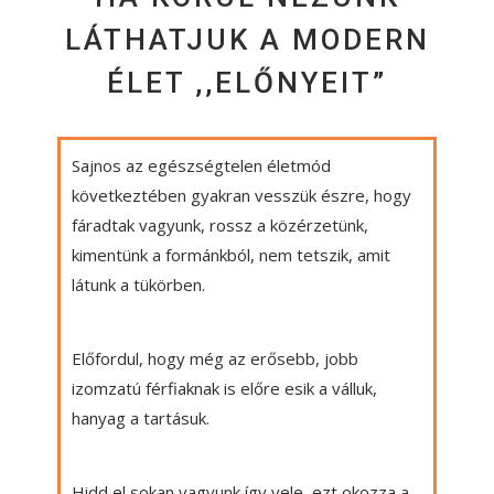
LÁTHATJUK A MODERN
ÉLET ,,ELŐNYEIT”
Sajnos az egészségtelen életmód
következtében gyakran vesszük észre, hogy
fáradtak vagyunk, rossz a közérzetünk,
kimentünk a formánkból, nem tetszik, amit
látunk a tükörben.
Előfordul, hogy még az erősebb, jobb
izomzatú férfiaknak is előre esik a válluk,
hanyag a tartásuk.
Hidd el sokan vagyunk így vele, ezt okozza a