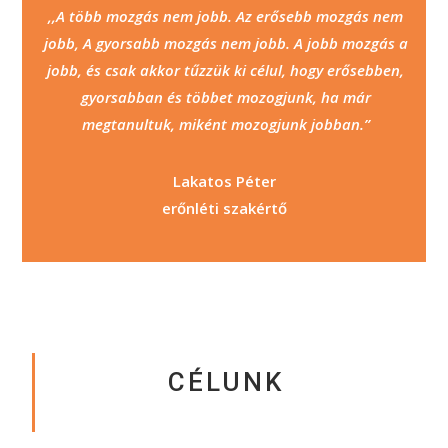
,,A több mozgás nem jobb. Az erősebb mozgás nem
jobb, A gyorsabb mozgás nem jobb. A jobb mozgás a
jobb, és csak akkor tűzzük ki célul, hogy erősebben,
gyorsabban és többet mozogjunk, ha már
megtanultuk, miként mozogjunk jobban.”
Lakatos Péter
erőnléti szakértő
CÉLUNK