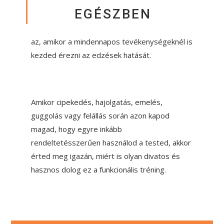
EGÉSZBEN
az, amikor a mindennapos tevékenységeknél is
kezded érezni az edzések hatását.
Add meg itt a címsor szövegét
Amikor cipekedés, hajolgatás, emelés,
guggolás vagy felállás során azon kapod
magad, hogy egyre inkább
rendeltetésszerűen használod a tested, akkor
érted meg igazán, miért is olyan divatos és
hasznos dolog ez a funkcionális tréning.