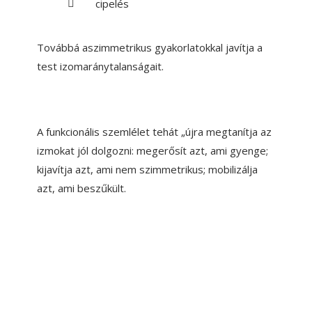
cipelés
Továbbá aszimmetrikus gyakorlatokkal javítja a
test izomaránytalanságait.
A funkcionális szemlélet tehát „újra megtanítja az
izmokat jól dolgozni: megerősít azt, ami gyenge;
kijavítja azt, ami nem szimmetrikus; mobilizálja
azt, ami beszűkült.